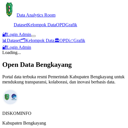
Data Analytics Room
Dataset
Kelompok Data
OPD
Grafik
🔐
Login Admin
📊
Dataset
🗂️
Kelompok Data
🏛️
OPD
📈
Grafik
🔐
Login Admin
Loading...
Open Data Bengkayang
Portal data terbuka resmi Pemerintah Kabupaten Bengkayang untuk
mendukung transparansi, kolaborasi, dan inovasi berbasis data.
DISKOMINFO
Kabupaten Bengkayang