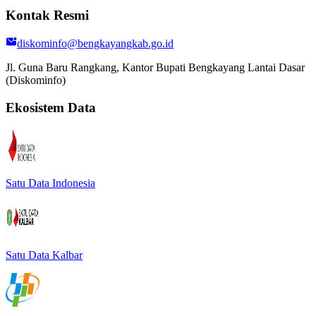
Kontak Resmi
diskominfo@bengkayangkab.go.id
Jl. Guna Baru Rangkang, Kantor Bupati Bengkayang Lantai Dasar
(Diskominfo)
Ekosistem Data
Satu Data Indonesia
Satu Data Kalbar