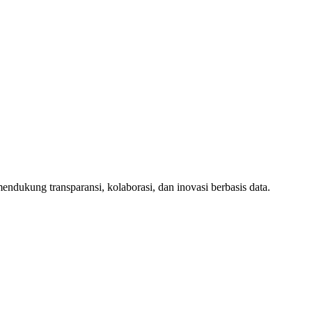
ndukung transparansi, kolaborasi, dan inovasi berbasis data.