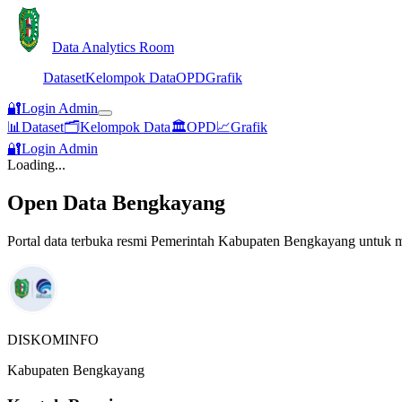
Data Analytics Room
Dataset
Kelompok Data
OPD
Grafik
🔐
Login Admin
📊
Dataset
🗂️
Kelompok Data
🏛️
OPD
📈
Grafik
🔐
Login Admin
Loading...
Open Data Bengkayang
Portal data terbuka resmi Pemerintah Kabupaten Bengkayang untuk me
DISKOMINFO
Kabupaten Bengkayang