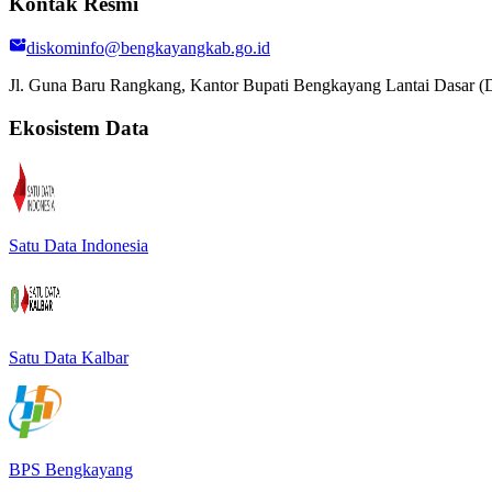
Kontak Resmi
diskominfo@bengkayangkab.go.id
Jl. Guna Baru Rangkang, Kantor Bupati Bengkayang Lantai Dasar (
Ekosistem Data
Satu Data Indonesia
Satu Data Kalbar
BPS Bengkayang