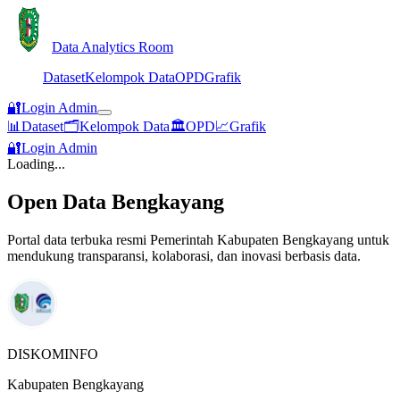
Data Analytics Room
Dataset
Kelompok Data
OPD
Grafik
🔐
Login Admin
📊
Dataset
🗂️
Kelompok Data
🏛️
OPD
📈
Grafik
🔐
Login Admin
Loading...
Open Data Bengkayang
Portal data terbuka resmi Pemerintah Kabupaten Bengkayang untuk
mendukung transparansi, kolaborasi, dan inovasi berbasis data.
DISKOMINFO
Kabupaten Bengkayang